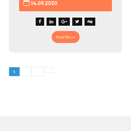
14.09.2020
Read More
1
2
3
Пагинация
записей