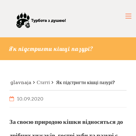
Як підстригти кішці пазурі?
glavnaja
Статті
Як підстригти кішці пазурі?
10.09.2020
За своєю природою кішки відносяться до
дрібних хижаків, гострі зуби та пазурі є