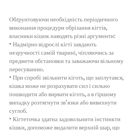
Обґрунтовуючи необхідність періодичного
виконання процедури обрізання кігтів,
власники кішок наводять різні аргументи:
• Надмірно відрослі кігті завдають
незручності самій тварині, чіпляючись за
предмети обстановки та заважаючи вільному
пересуванню.
• При спробі звільнити кіготь, що заплутався,
кішка може не розрахувати сил і сильно
пошкодити або вирвати кіготь, а в гіршому
випадку розтягнути зв’язки або вивихнути
суглоб.
• Кігтеточка здатна задовольнити інстинкти
кішки, допоможе видалити верхній шар, що